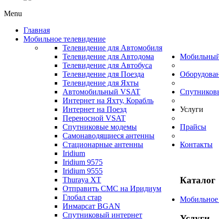
Menu
Главная
Мобильное телевидение
Телевидение для Автомобиля
Телевидение для Автодома
Мобильный
Телевидение для Автобуса
Телевидение для Поезда
Оборудова
Телевидение для Яхты
Автомобильный VSAT
Спутников
Интернет на Яхту, Корабль
Интернет на Поезд
Услуги
Переносной VSAT
Спутниковые модемы
Прайсы
Самонаводящиеся антенны
Стационарные антенны
Контакты
Iridium
Iridium 9575
Iridium 9555
Каталог
Thuraya XT
Отправить СМС на Иридиум
Глобал стар
Мобильное 
Инмарсат BGAN
Спутниковый интернет
Услуги