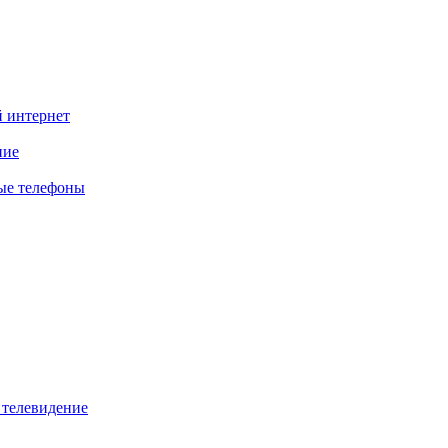
 интернет
ние
ые телефоны
телевидение