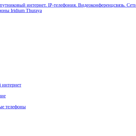
 интернет
ние
ые телефоны