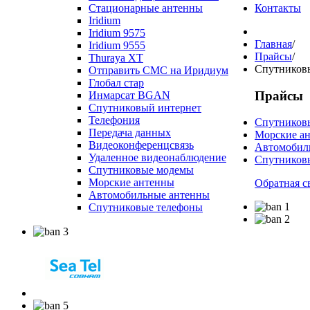
Стационарные антенны
Контакты
Iridium
Iridium 9575
Главная
/
Iridium 9555
Прайсы
/
Thuraya XT
Спутников
Отправить СМС на Иридиум
Глобал стар
Прайсы
Инмарсат BGAN
Спутниковый интернет
Телефония
Спутников
Передача данных
Морские а
Видеоконференцсвязь
Автомобил
Удаленное видеонаблюдение
Спутников
Спутниковые модемы
Морские антенны
Обратная с
Автомобильные антенны
Спутниковые телефоны