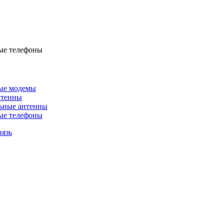
ые телефоны
ые модемы
нтенны
ьные антенны
ые телефоны
вязь